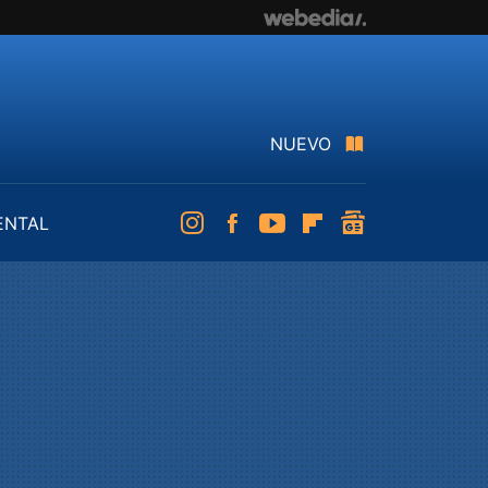
NUEVO
ENTAL
Instagram
Facebook
Youtube
Flipboard
googlenews