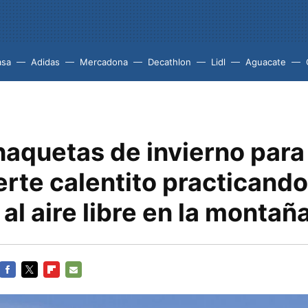
asa
Adidas
Mercadona
Decathlon
Lidl
Aguacate
haquetas de invierno para
rte calentito practicando
al aire libre en la montañ
FACEBOOK
TWITTER
FLIPBOARD
E-
MAIL