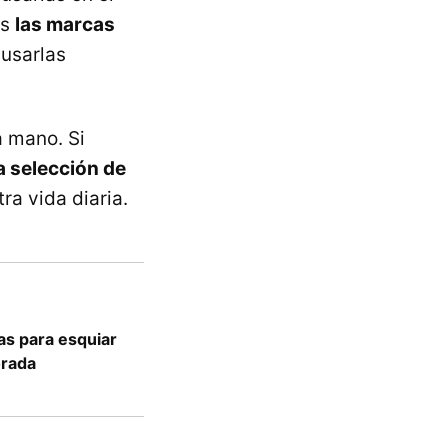
os
las marcas
 usarlas
a mano. Si
a selección de
ra vida diaria.
as para esquiar
orada