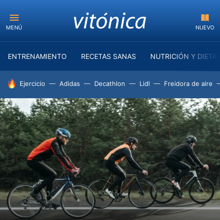
MENÚ
NUEVO
ENTRENAMIENTO
RECETAS SANAS
NUTRICIÓN Y DIETA
HOY SE HABLA DE
Ejercicio
Adidas
Decathlon
Lidl
Freidora de aire