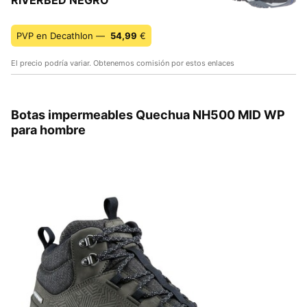
PVP en Decathlon —
54,99
€
El precio podría variar. Obtenemos comisión por estos enlaces
Botas impermeables Quechua NH500 MID WP
para hombre