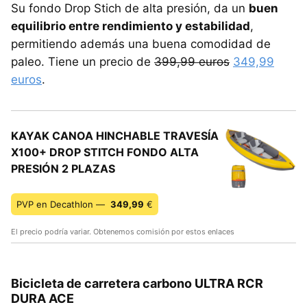
Su fondo Drop Stich de alta presión, da un
buen
equilibrio entre rendimiento y estabilidad
,
permitiendo además una buena comodidad de
paleo. Tiene un precio de
399,99 euros
349,99
euros
.
KAYAK CANOA HINCHABLE TRAVESÍA
X100+ DROP STITCH FONDO ALTA
PRESIÓN 2 PLAZAS
PVP en Decathlon —
349,99
€
El precio podría variar. Obtenemos comisión por estos enlaces
Bicicleta de carretera carbono ULTRA RCR
DURA ACE