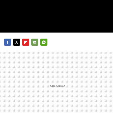
FACEBOOK
TWITTER
FLIPBOARD
E-
WHATSAPP
MAIL