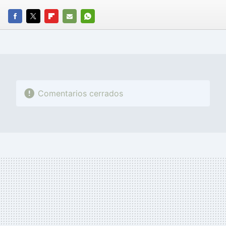
FACEBOOK
TWITTER
FLIPBOARD
E-
WHATSAPP
MAIL
Comentarios cerrados