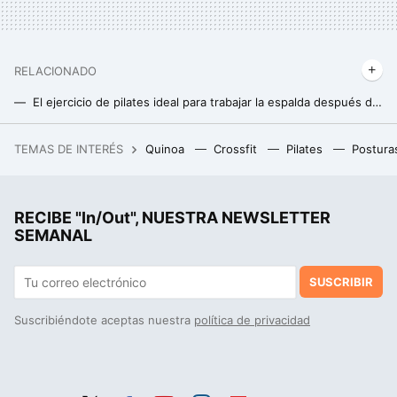
RELACIONADO
El ejercicio de pilates ideal para trabajar la espalda después de los 50
La postura de yoga ideal para fortalecer la espalda y aliviar dolores
TEMAS DE INTERÉS
Quinoa
Crossfit
Pilates
Postura
La receta de pasta fácil de Meghan Markle: cuatro ingredientes y en solo una cazuela
La postura de yoga perfecta para trabajar el abdomen en casa y lograr un six- pack soñado
RECIBE "In/Out", NUESTRA NEWSLETTER
El seal row es de los mejores ejercicios para fortalecer la espalda, pero mucha gente lo hace mal. Los expertos detallan la solución
SEMANAL
SUSCRIBIR
Suscribiéndote aceptas nuestra
política de privacidad