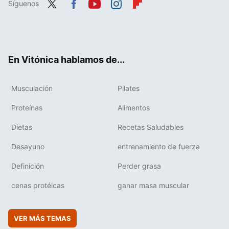
Síguenos
Twit
Fac
You
Inst
Flip
ter
ebo
tub
agr
boa
ok
e
am
rd
En Vitónica hablamos de...
Musculación
Pilates
Proteínas
Alimentos
Dietas
Recetas Saludables
Desayuno
entrenamiento de fuerza
Definición
Perder grasa
cenas protéicas
ganar masa muscular
VER MÁS TEMAS