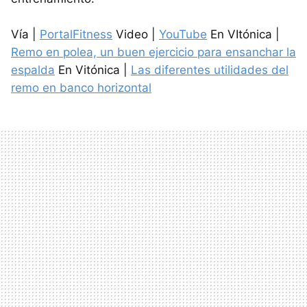
Vía |
PortalFitness
Video |
YouTube
En VItónica |
Remo en polea, un buen ejercicio para ensanchar la
espalda
En Vitónica |
Las diferentes utilidades del
remo en banco horizontal