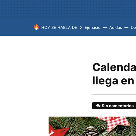
HOY SE HABLA DE
Ejercicio
Adidas
De
Calendar
llega en
Sin comentarios