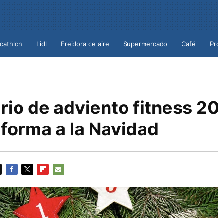
cathlon
Lidl
Freidora de aire
Supermercado
Café
Pr
io de adviento fitness 20
 forma a la Navidad
FACEBOOK
TWITTER
FLIPBOARD
E-
MAIL