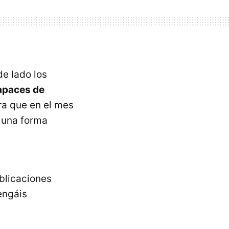
de lado los
apaces de
ra que en el mes
e una forma
blicaciones
engáis