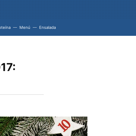
oteína
Menú
Ensalada
17: