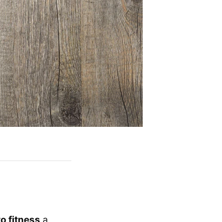
o fitness
a