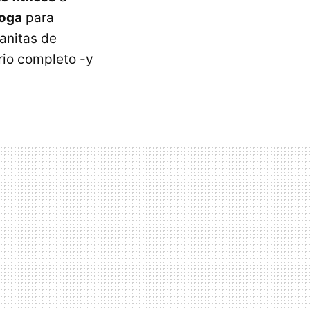
Yoga
para
tanitas de
ario completo -y