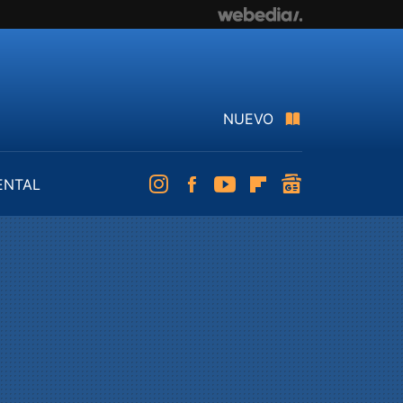
NUEVO
ENTAL
Instagram
Facebook
Youtube
Flipboard
googlenews