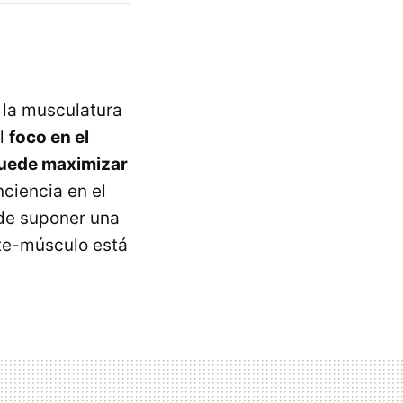
 la musculatura
el
foco en el
puede maximizar
ciencia en el
ede suponer una
te-músculo está