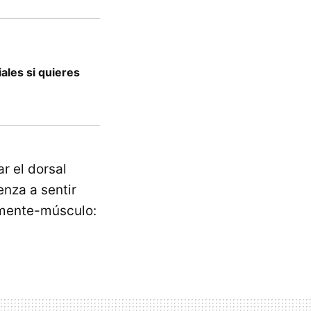
iales si quieres
r el dorsal
enza a sentir
n mente-músculo: