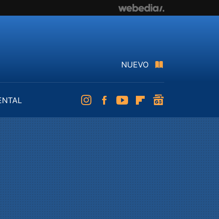
NUEVO
ENTAL
Instagram
Facebook
Youtube
Flipboard
googlenews