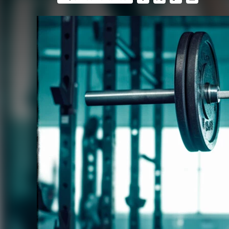
FACEBOOK
TWITTER
FLIPBOARD
E-
MAIL