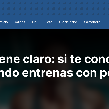
rcicio
Adidas
Lidl
Dieta
Ola de calor
Salmonella
iene claro: si te co
do entrenas con p