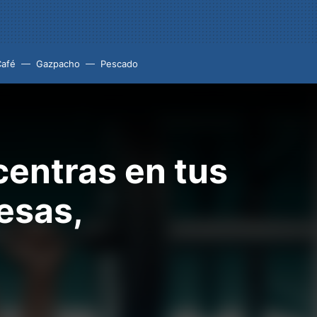
Café
Gazpacho
Pescado
ncentras en tus
esas,