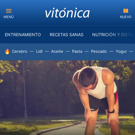
MENÚ
NUEVO
ENTRENAMIENTO
RECETAS SANAS
NUTRICIÓN Y DIETA
HOY SE HABLA DE
Cerebro
Lidl
Aceite
Pasta
Pescado
Yogur