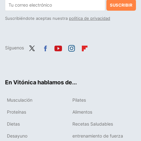
SUSCRIBIR
Suscribiéndote aceptas nuestra
política de privacidad
Síguenos
Twit
Fac
You
Inst
Flip
ter
ebo
tub
agr
boa
ok
e
am
rd
En Vitónica hablamos de...
Musculación
Pilates
Proteínas
Alimentos
Dietas
Recetas Saludables
Desayuno
entrenamiento de fuerza