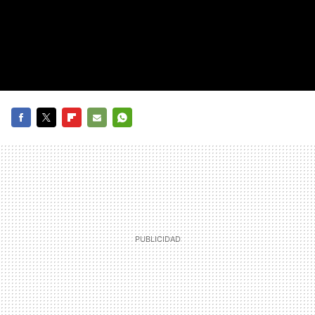
FACEBOOK
TWITTER
FLIPBOARD
E-
WHATSAPP
MAIL