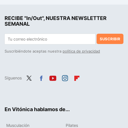
Mejora tu fuerza y tu musculatura con este circuito de cinco ejercicios para los que no necesitas material y que completarás en 30 minutos
RECIBE "In/Out", NUESTRA NEWSLETTER
Tus piernas te pedirán parar con estos dos intensísimos 'Tabata' en bicicleta estática, muy eficaces para perder grasa y ponerte en forma
SEMANAL
SUSCRIBIR
Suscribiéndote aceptas nuestra
política de privacidad
Síguenos
Twit
Fac
You
Inst
Flip
ter
ebo
tub
agr
boa
ok
e
am
rd
En Vitónica hablamos de...
Musculación
Pilates