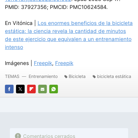
PMID: 37927356; PMCID: PMC10624584.
En Vitónica |
Los enormes beneficios de la bicicleta
estática: la ciencia revela la cantidad de minutos
de este ejercicio que equivalen a un entrenamiento
intenso
Imágenes |
Freepik
,
Freepik
TEMAS
Entrenamiento
Bicicleta
bicicleta estática
FACEBOOK
TWITTER
FLIPBOARD
E-
WHATSAPP
MAIL
Comentarios cerrados