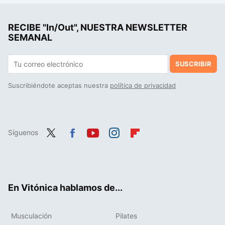
Un nuevo estudio revela si es mejor hacer ejercicios con una pierna/brazo o con los dos a la vez para ganar masa muscular y fuerza
RECIBE "In/Out", NUESTRA NEWSLETTER
Transforma tus gemelos de una vez por todas con este el ejercicio que siempre recomiendo a mis atletas
SEMANAL
SUSCRIBIR
Suscribiéndote aceptas nuestra
política de privacidad
Síguenos
Twit
Fac
You
Inst
Flip
ter
ebo
tub
agr
boa
ok
e
am
rd
En Vitónica hablamos de...
Musculación
Pilates