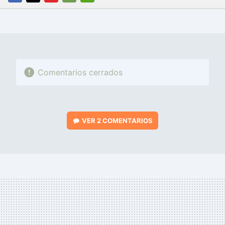
FACEBOOK
TWITTER
FLIPBOARD
E-
WHATSAPP
MAIL
Comentarios cerrados
VER
2 COMENTARIOS