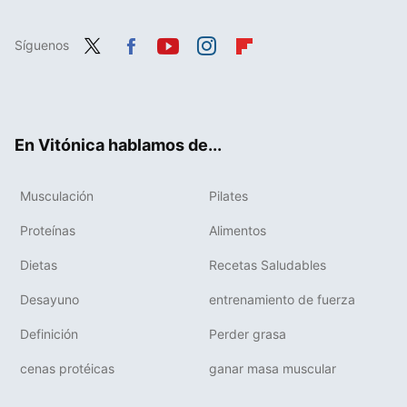
Síguenos
Twit
Fac
You
Inst
Flip
ter
ebo
tub
agr
boa
ok
e
am
rd
En Vitónica hablamos de...
Musculación
Pilates
Proteínas
Alimentos
Dietas
Recetas Saludables
Desayuno
entrenamiento de fuerza
Definición
Perder grasa
cenas protéicas
ganar masa muscular