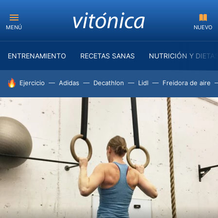
MENÚ
NUEVO
ENTRENAMIENTO
RECETAS SANAS
NUTRICIÓN Y DIETA
HOY SE HABLA DE
Ejercicio
Adidas
Decathlon
Lidl
Freidora de aire