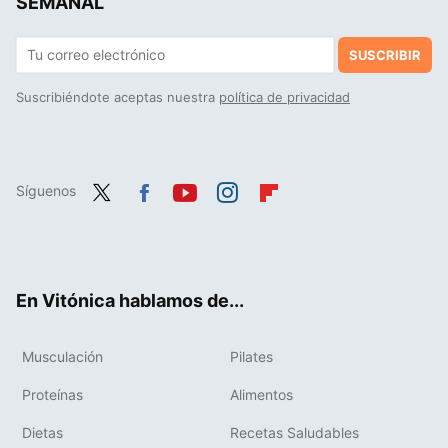
SEMANAL
SUSCRIBIR
Suscribiéndote aceptas nuestra
política de privacidad
Síguenos
Twit
Fac
You
Inst
Flip
ter
ebo
tub
agr
boa
ok
e
am
rd
En Vitónica hablamos de...
Musculación
Pilates
Proteínas
Alimentos
Dietas
Recetas Saludables