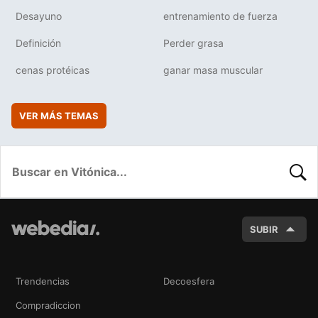
Desayuno
entrenamiento de fuerza
Definición
Perder grasa
cenas protéicas
ganar masa muscular
VER MÁS TEMAS
BUSC
SUBIR
Trendencias
Decoesfera
Compradiccion