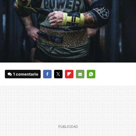
1 comentario
FACEBOOK
TWITTER
FLIPBOARD
E-
WHATSAPP
MAIL