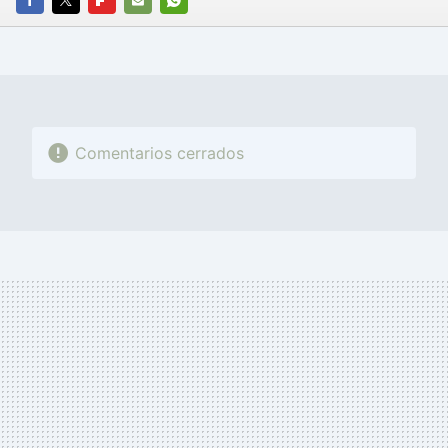
FACEBOOK
TWITTER
FLIPBOARD
E-
WHATSAPP
MAIL
Comentarios cerrados