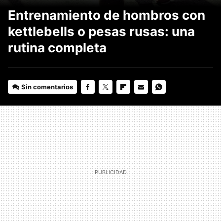
Entrenamiento de hombros con
kettlebells o pesas rusas: una
rutina completa
Sin comentarios
FACEBOOK
TWITTER
FLIPBOARD
E-
WHATSAPP
MAIL