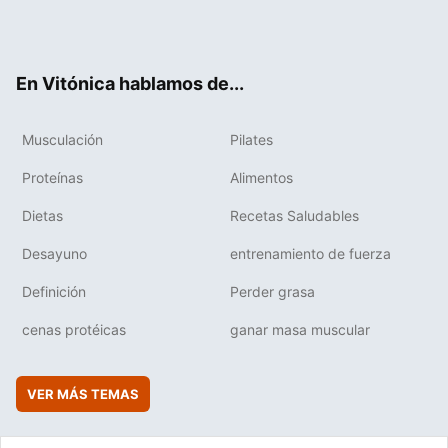
Twit
Fac
You
Inst
Flip
ter
ebo
tub
agr
boa
ok
e
am
rd
En Vitónica hablamos de...
Musculación
Pilates
Proteínas
Alimentos
Dietas
Recetas Saludables
Desayuno
entrenamiento de fuerza
Definición
Perder grasa
cenas protéicas
ganar masa muscular
VER MÁS TEMAS