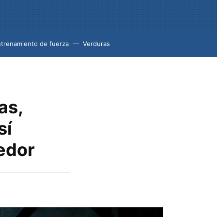
trenamiento de fuerza
Verduras
as,
sí
edor