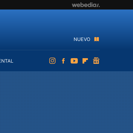
NUEVO
ENTAL
Instagram
Facebook
Youtube
Flipboard
googlenews