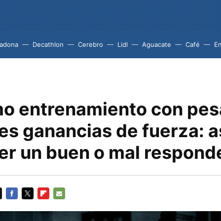
adona
Decathlon
Cerebro
Lidl
Aguacate
Café
En
o entrenamiento con pes
es ganancias de fuerza: a
ser un buen o mal respond
FACEBOOK
TWITTER
FLIPBOARD
E-
MAIL