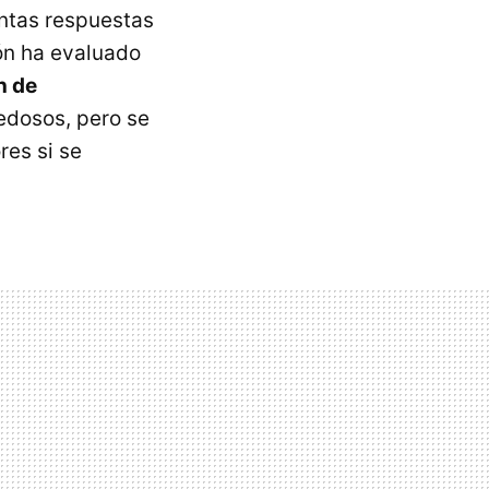
antas respuestas
ión ha evaluado
n de
edosos, pero se
res si se