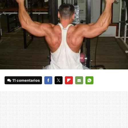
11 comentarios
FACEBOOK
TWITTER
FLIPBOARD
E-
WHATSAPP
MAIL