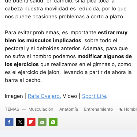
de buena salud, en cambio, si la pica toca la
cabeza nuestra movilidad es reducida, por lo que
nos puede ocasiones problemas a corto a plazo.
Para evitar problemas, es importante
estirar muy
bien los músculos implicados
, sobre todo el
pectoral y el deltoides anterior. Además, para que
no sufra el hombro podemos
modificar algunos de
los ejercicios
que realizamos en el gimnasio, como
es el ejercicio de jalón, llevando a partir de ahora la
barra al pecho.
Imagen |
Rafa Ovejero.
Vídeo |
Sport Life
.
TEMAS
Musculación
Anatomía
Entrenamiento
Homb
FACEBOOK
TWITTER
FLIPBOARD
E-
WHATSAPP