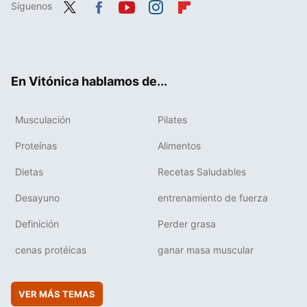
Síguenos
Twit
Fac
You
Inst
Flip
ter
ebo
tub
agr
boa
ok
e
am
rd
En Vitónica hablamos de...
Musculación
Pilates
Proteínas
Alimentos
Dietas
Recetas Saludables
Desayuno
entrenamiento de fuerza
Definición
Perder grasa
cenas protéicas
ganar masa muscular
VER MÁS TEMAS