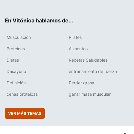
ter
ebo
tub
agr
boa
ok
e
am
rd
En Vitónica hablamos de...
Musculación
Pilates
Proteínas
Alimentos
Dietas
Recetas Saludables
Desayuno
entrenamiento de fuerza
Definición
Perder grasa
cenas protéicas
ganar masa muscular
VER MÁS TEMAS