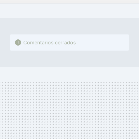
FACEBOOK
TWITTER
FLIPBOARD
E-
WHATSAPP
MAIL
Comentarios cerrados