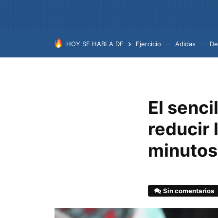
HOY SE HABLA DE
Ejercicio
Adidas
De
El senci
reducir 
minutos
Sin comentarios