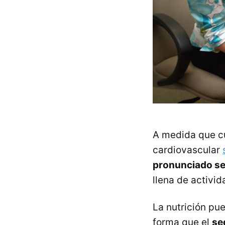
A medida que cu
cardiovascular
pronunciado seg
llena de activida
La nutrición p
forma que el
se