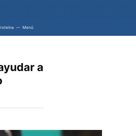
roteína
Menú
 ayudar a
o