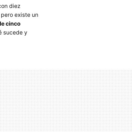
con diez
 pero existe un
de cinco
é sucede y