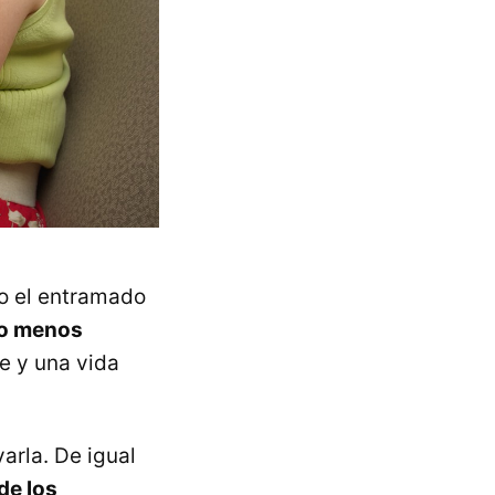
do el entramado
 o menos
e y una vida
arla. De igual
de los