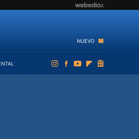
NUEVO
ENTAL
Instagram
Facebook
Youtube
Flipboard
googlenews