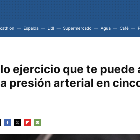
cathlon
Espalda
Lidl
Supermercado
Agua
Café
P
llo ejercicio que te puede
la presión arterial en cinc
FACEBOOK
TWITTER
FLIPBOARD
E-
MAIL