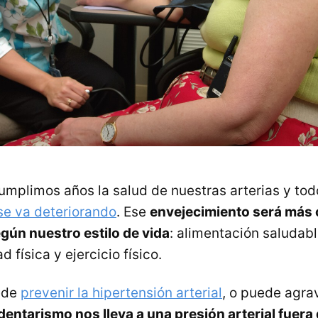
mplimos años la salud de nuestras arterias y to
se va deteriorando
. Ese
envejecimiento será más
ún nuestro estilo de vida
: alimentación saludabl
d física y ejercicio físico.
uede
prevenir la hipertensión arterial
, o puede agrav
dentarismo nos lleva a una presión arterial fuera 