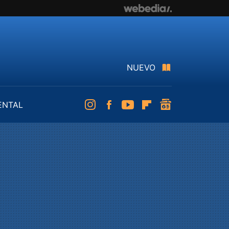
NUEVO
ENTAL
Instagram
Facebook
Youtube
Flipboard
googlenews