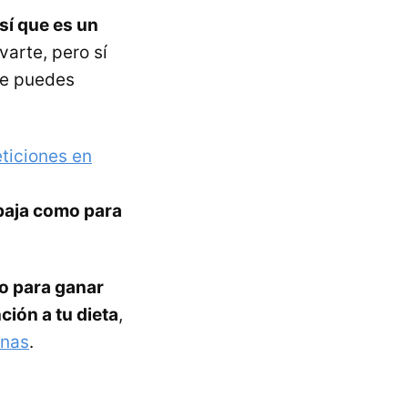
sí que es un
arte, pero sí
ue puedes
ticiones en
 baja como para
o para ganar
ión a tu dieta
,
ínas
.