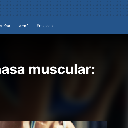
oteína
Menú
Ensalada
masa muscular: