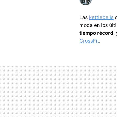
Las
kettlebells
o
moda en los últ
tiempo récord
,
CrossFit
.