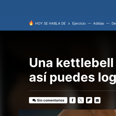
HOY SE HABLA DE
Ejercicio
Adidas
De
Una kettlebel
así puedes log
Sin comentarios
FACEBOOK
TWITTER
FLIPBOARD
E-
MAIL