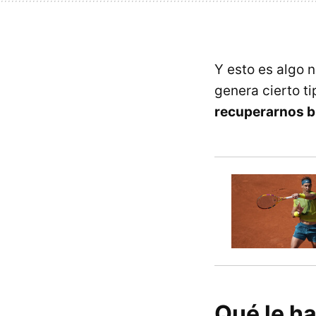
Y esto es algo 
genera cierto t
recuperarnos b
Qué le h