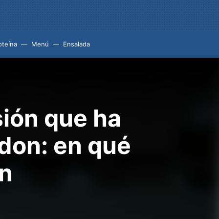
oteína
Menú
Ensalada
sión que ha
don: en qué
ón