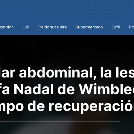
cathlon
Lidl
Freidora de aire
Supermercado
Café
Pr
r abdominal, la le
fa Nadal de Wimble
empo de recuperaci