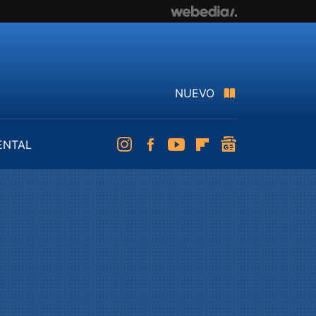
NUEVO
ENTAL
Instagram
Facebook
Youtube
Flipboard
googlenews