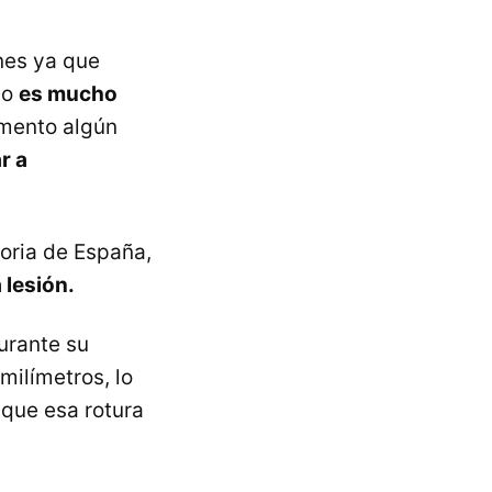
nes ya que
mo
es mucho
mento algún
r a
toria de España,
lesión.
durante su
ilímetros, lo
 que esa rotura