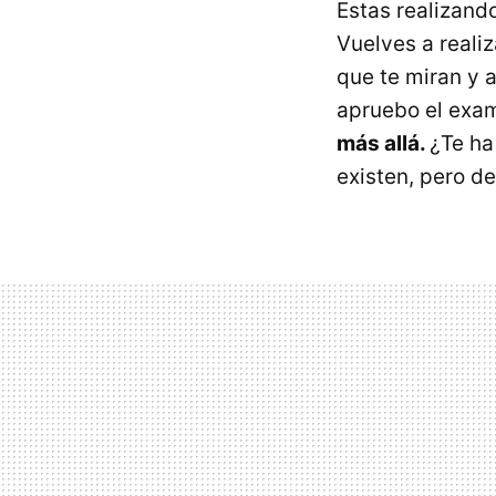
Estas realizando
Vuelves a reali
que te miran y 
apruebo el exa
más allá.
¿Te ha
existen, pero d