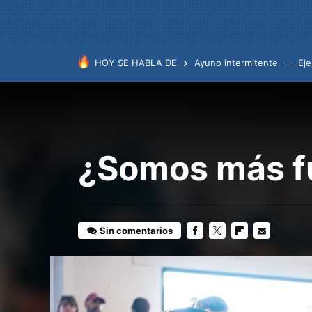
HOY SE HABLA DE
Ayuno intermitente
Eje
¿Somos más f
Sin comentarios
FACEBOOK
TWITTER
FLIPBOARD
E-
MAIL