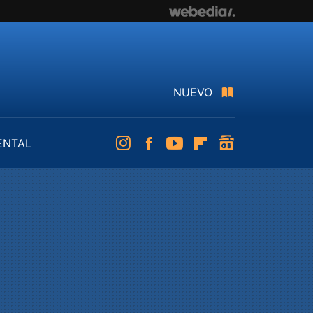
NUEVO
ENTAL
Instagram
Facebook
Youtube
Flipboard
googlenews