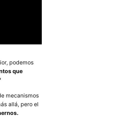
rior, podemos
ntos que
?
e de mecanismos
s allá, pero el
nernos.