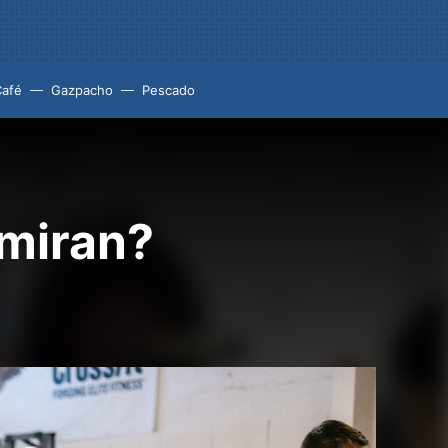
Café
Gazpacho
Pescado
miran?