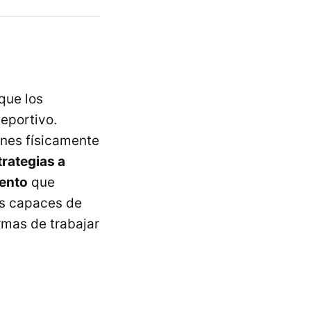
 que los
deportivo.
ones físicamente
trategias a
iento
que
os capaces de
rmas de trabajar