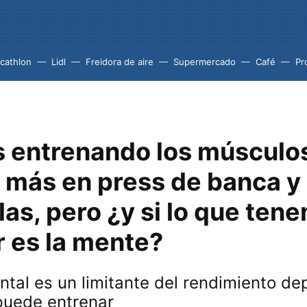
cathlon
Lidl
Freidora de aire
Supermercado
Café
Pr
 entrenando los músculo
r más en press de banca y
las, pero ¿y si lo que te
r es la mente?
ntal es un limitante del rendimiento de
puede entrenar