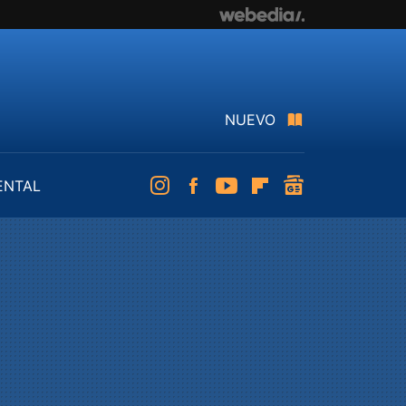
NUEVO
ENTAL
Instagram
Facebook
Youtube
Flipboard
googlenews