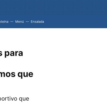
oteína
Menú
Ensalada
s para
nemos que
portivo que