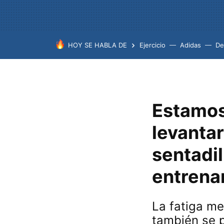
HOY SE HABLA DE
Ejercicio
Adidas
De
Estamos
levanta
sentadil
entrena
La fatiga me
también se 