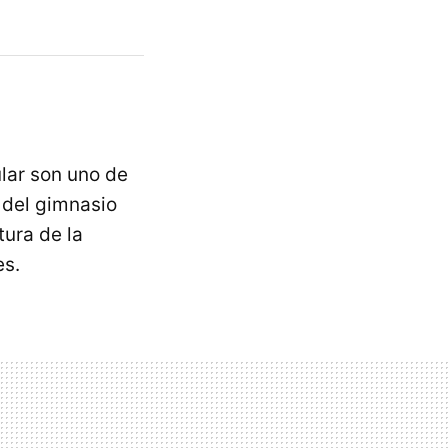
lar son uno de
 del gimnasio
ura de la
es.