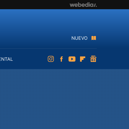
NUEVO
ENTAL
Instagram
Facebook
Youtube
Flipboard
googlenews