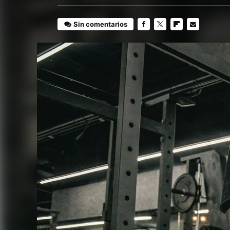
Sin comentarios
FACEBOOK
TWITTER
FLIPBOARD
E-
MAIL