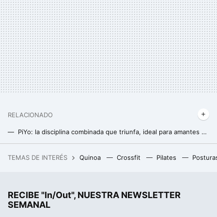
RELACIONADO
PiYo: la disciplina combinada que triunfa, ideal para amantes de pilates y yoga
Este es el tipo de yoga que necesitas si quieres quemar calorías, sudar y divertirte
TEMAS DE INTERÉS
Quinoa
Crossfit
Pilates
Postura
Un joven de 19 años hackeó el iPhone, fue contratado por Apple y terminó despedido por no contestar a un correo
RECIBE "In/Out", NUESTRA NEWSLETTER
SEMANAL