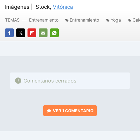
Imágenes | iStock,
Vitónica
TEMAS
Entrenamiento
Entrenamiento
Yoga
Cal
FACEBOOK
TWITTER
FLIPBOARD
E-
WHATSAPP
MAIL
Comentarios cerrados
VER
1 COMENTARIO