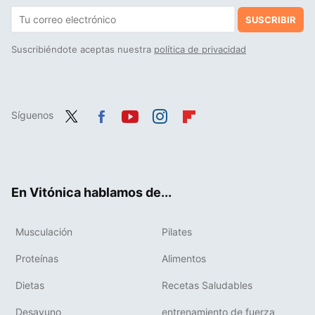
SUSCRIBIR
Suscribiéndote aceptas nuestra
política de privacidad
Síguenos
Twit
Fac
You
Inst
Flip
ter
ebo
tub
agr
boa
ok
e
am
rd
En Vitónica hablamos de...
Musculación
Pilates
Proteínas
Alimentos
Dietas
Recetas Saludables
Desayuno
entrenamiento de fuerza