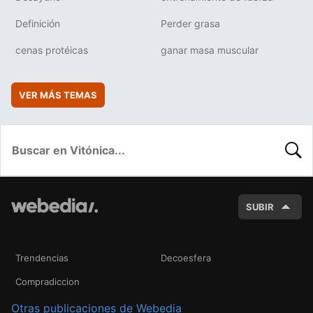
Definición
Perder grasa
cenas protéicas
ganar masa muscular
VER MÁS TEMAS
BUSC
SUBIR
Trendencias
Decoesfera
Compradiccion
Otras publicaciones de Webedia