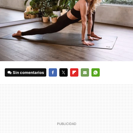
Sin comentarios
FACEBOOK
TWITTER
FLIPBOARD
E-
WHATSAPP
MAIL