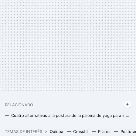
RELACIONADO
Cuatro alternativas a la postura de la paloma de yoga para ir ganando movilidad de cadera
Aumenta tu movilidad y mejora tu postura con esta rutina de yoga de sólo siete movimientos para caderas y espalda
TEMAS DE INTERÉS
Quinoa
Crossfit
Pilates
Postura
El dato que revive los fantasmas de España y la burbuja inmobiliaria: 8.000 € de deuda media por cada inquilino