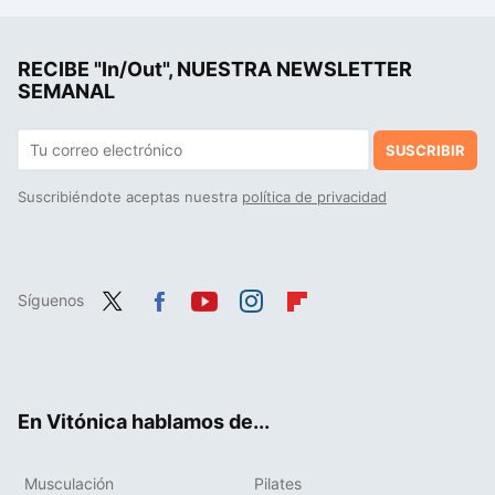
RECIBE "In/Out", NUESTRA NEWSLETTER
SEMANAL
SUSCRIBIR
Suscribiéndote aceptas nuestra
política de privacidad
Síguenos
Twit
Fac
You
Inst
Flip
ter
ebo
tub
agr
boa
ok
e
am
rd
En Vitónica hablamos de...
Musculación
Pilates