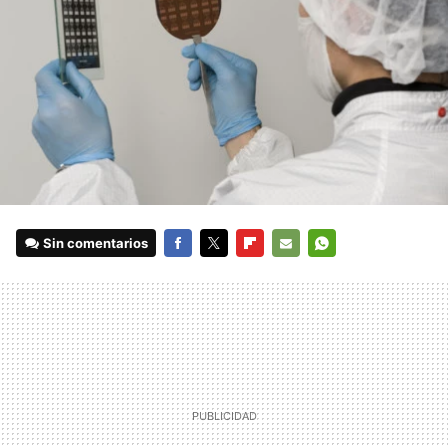
Sin comentarios
FACEBOOK
TWITTER
FLIPBOARD
E-
WHATSAPP
MAIL