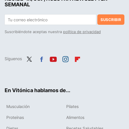
SEMANAL
SUSCRIBIR
Suscribiéndote aceptas nuestra
política de privacidad
Síguenos
Twit
Fac
You
Inst
Flip
ter
ebo
tub
agr
boa
ok
e
am
rd
En Vitónica hablamos de...
Musculación
Pilates
Proteínas
Alimentos
Dietas
Recetas Saludables