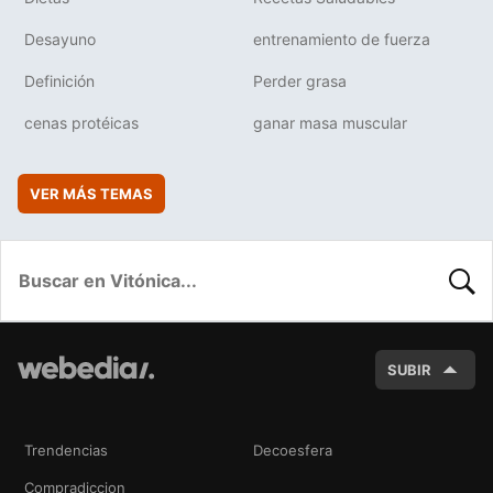
Desayuno
entrenamiento de fuerza
Definición
Perder grasa
cenas protéicas
ganar masa muscular
VER MÁS TEMAS
BUSC
SUBIR
Trendencias
Decoesfera
Compradiccion