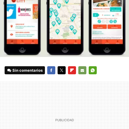
Sin comentarios
FACEBOOK
TWITTER
FLIPBOARD
E-
WHATSAPP
MAIL