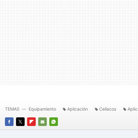
TEMAS
Equipamiento
Aplicación
Celíacos
Aplic
FACEBOOK
TWITTER
FLIPBOARD
E-
WHATSAPP