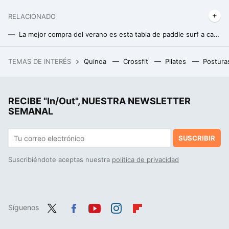
RELACIONADO
La mejor compra del verano es esta tabla de paddle surf a casi mitad de precio que apenas ocupa espacio en casa
El outlet de Nike tiene las zapatillas más cómodas para salir a caminar este verano rebajadas
TEMAS DE INTERÉS
Quinoa
Crossfit
Pilates
Postura
Zahie Téllez, jueza de MasterChef Celebrity 24/7, revela el peor error al pelar chiles poblanos: “Nunca los pongas bajo el chorro de agua”
RECIBE "In/Out", NUESTRA NEWSLETTER
SEMANAL
SUSCRIBIR
Suscribiéndote aceptas nuestra
política de privacidad
Síguenos
Twit
Fac
You
Inst
Flip