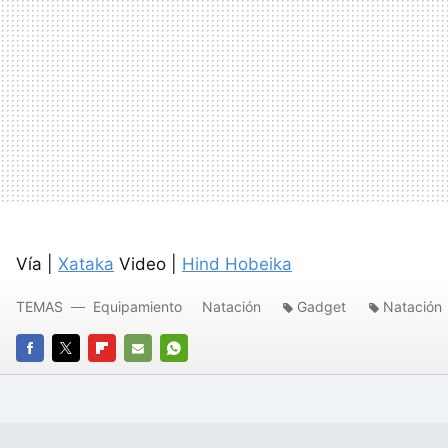
Vía |
Xataka
Video |
Hind Hobeika
TEMAS
Equipamiento
Natación
Gadget
Natación
FACEBOOK
TWITTER
FLIPBOARD
E-
WHATSAPP
MAIL