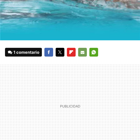
1 comentario
FACEBOOK
TWITTER
FLIPBOARD
E-
WHATSAPP
MAIL