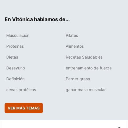
ter
ebo
tub
agr
boa
ok
e
am
rd
En Vitónica hablamos de...
Musculación
Pilates
Proteínas
Alimentos
Dietas
Recetas Saludables
Desayuno
entrenamiento de fuerza
Definición
Perder grasa
cenas protéicas
ganar masa muscular
VER MÁS TEMAS