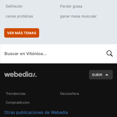
Definición
Perder grasa
cenas protéicas
ganar masa muscular
VER MÁS TEMAS
BUSC
SUBIR
Trendencias
Decoesfera
Compradiccion
Otras publicaciones de Webedia