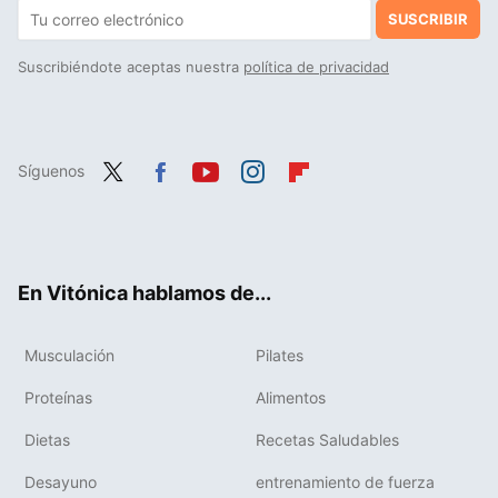
SUSCRIBIR
Suscribiéndote aceptas nuestra
política de privacidad
Síguenos
Twit
Fac
You
Inst
Flip
ter
ebo
tub
agr
boa
ok
e
am
rd
En Vitónica hablamos de...
Musculación
Pilates
Proteínas
Alimentos
Dietas
Recetas Saludables
Desayuno
entrenamiento de fuerza