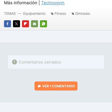
Más información |
Technogym
TEMAS
Equipamiento
Fitness
Gimnasio
FACEBOOK
TWITTER
FLIPBOARD
E-
WHATSAPP
MAIL
Comentarios cerrados
VER
1 COMENTARIO