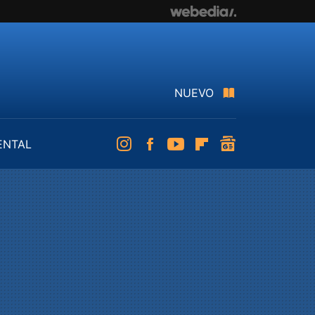
NUEVO
ENTAL
Instagram
Facebook
Youtube
Flipboard
googlenews