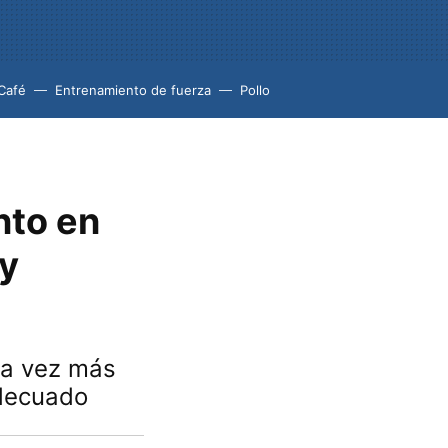
Café
Entrenamiento de fuerza
Pollo
nto en
 y
da vez más
adecuado