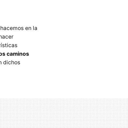
 hacemos en la
 hacer
ísticas
 los caminos
n dichos