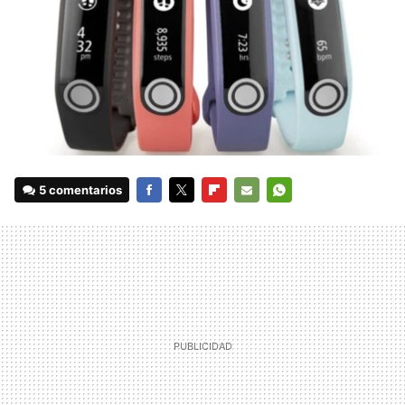
5 comentarios
FACEBOOK
TWITTER
FLIPBOARD
E-
WHATSAPP
MAIL