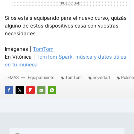
Si os estáis equipando para el nuevo curso, quizás
alguno de estos dispositivos casa con vuestras
necesidades.
Imágenes |
TomTom
En Vitónica |
TomTom Spark, música y datos útiles
en tu muñeca
TEMAS
Equipamiento
TomTom
novedad
Pulsó
FACEBOOK
TWITTER
FLIPBOARD
E-
WHATSAPP
MAIL