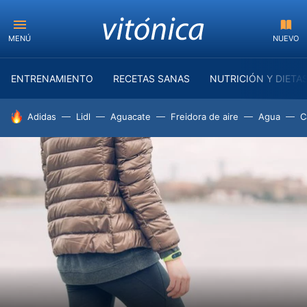
MENÚ
NUEVO
ENTRENAMIENTO
RECETAS SANAS
NUTRICIÓN Y DIETA
HOY SE HABLA DE
Adidas
Lidl
Aguacate
Freidora de aire
Agua
C