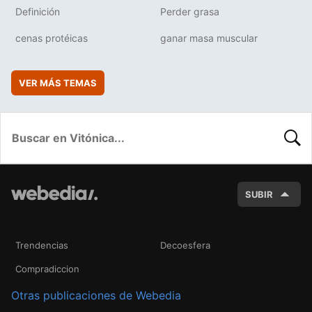
Definición
Perder grasa
cenas protéicas
ganar masa muscular
VER MÁS TEMAS
BUSC
SUBIR
Trendencias
Decoesfera
Compradiccion
Otras publicaciones de Webedia