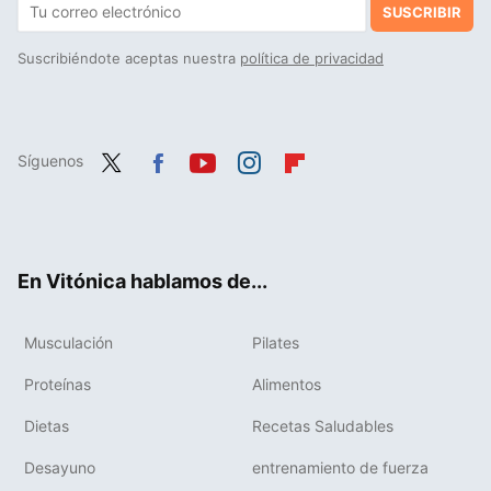
SUSCRIBIR
Suscribiéndote aceptas nuestra
política de privacidad
Síguenos
Twit
Fac
You
Inst
Flip
ter
ebo
tub
agr
boa
ok
e
am
rd
En Vitónica hablamos de...
Musculación
Pilates
Proteínas
Alimentos
Dietas
Recetas Saludables
Desayuno
entrenamiento de fuerza