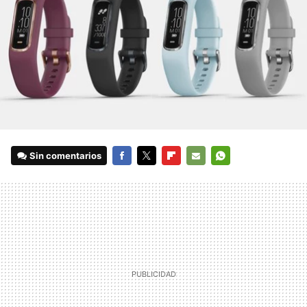
Sin comentarios
FACEBOOK
TWITTER
FLIPBOARD
E-
WHATSAPP
MAIL