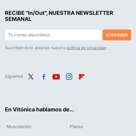
RECIBE "In/Out", NUESTRA NEWSLETTER
SEMANAL
SUSCRIBIR
Suscribiéndote aceptas nuestra
política de privacidad
Síguenos
Twit
Fac
You
Inst
Flip
ter
ebo
tub
agr
boa
ok
e
am
rd
En Vitónica hablamos de...
Musculación
Pilates