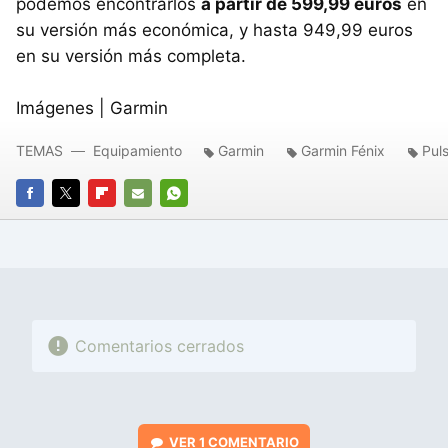
podemos encontrarlos
a partir de 599,99 euros
en
su versión más económica, y hasta 949,99 euros
en su versión más completa.
Imágenes | Garmin
TEMAS
Equipamiento
Garmin
Garmin Fénix
Pul
FACEBOOK
TWITTER
FLIPBOARD
E-
WHATSAPP
MAIL
Comentarios cerrados
VER
1 COMENTARIO