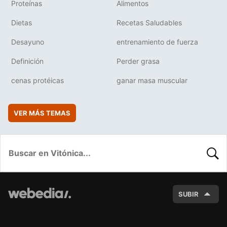
Proteínas
Alimentos
Dietas
Recetas Saludables
Desayuno
entrenamiento de fuerza
Definición
Perder grasa
cenas protéicas
ganar masa muscular
VER MÁS TEMAS
BUSC
SUBIR