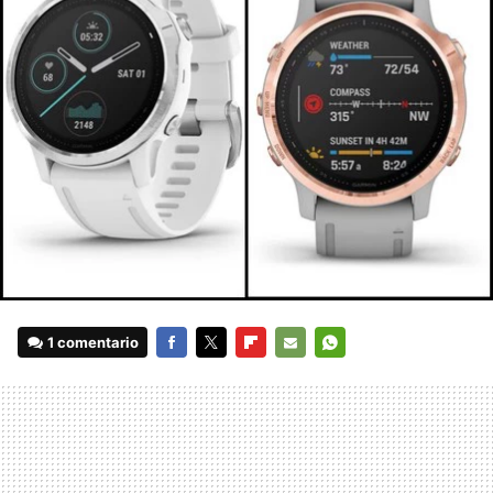
1 comentario
FACEBOOK
TWITTER
FLIPBOARD
E-
WHATSAPP
MAIL