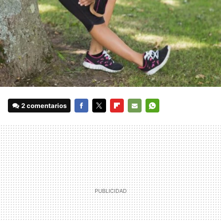
2 comentarios
FACEBOOK
TWITTER
FLIPBOARD
E-
WHATSAPP
MAIL