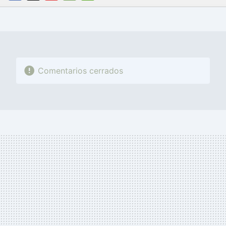
FACEBOOK
TWITTER
FLIPBOARD
E-
WHATSAPP
MAIL
Comentarios cerrados