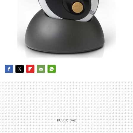
FACEBOOK
TWITTER
FLIPBOARD
E-
WHATSAPP
MAIL