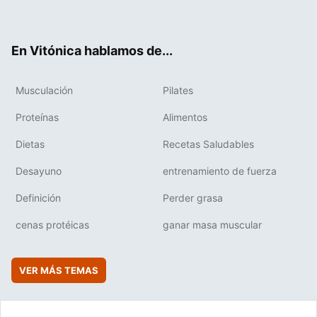
ter
ebo
tub
agr
boa
ok
e
am
rd
En Vitónica hablamos de...
Musculación
Pilates
Proteínas
Alimentos
Dietas
Recetas Saludables
Desayuno
entrenamiento de fuerza
Definición
Perder grasa
cenas protéicas
ganar masa muscular
VER MÁS TEMAS