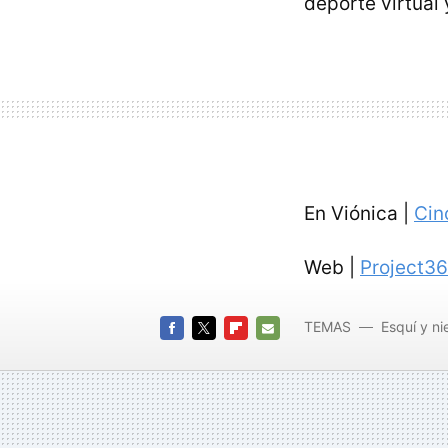
deporte virtual
En Viónica |
Cin
Web |
Project3
TEMAS
Esquí y ni
FACEBOOK
TWITTER
FLIPBOARD
E-
MAIL