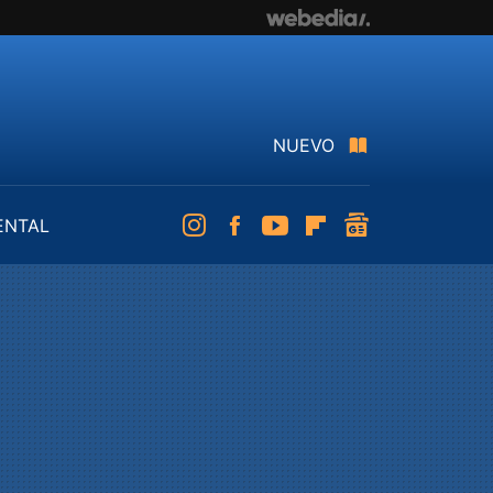
NUEVO
ENTAL
Instagram
Facebook
Youtube
Flipboard
googlenews