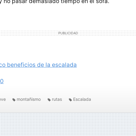
 y no pasar demasiado tiempo en el sofá.
co beneficios de la escalada
60
eve
montañismo
rutas
Escalada