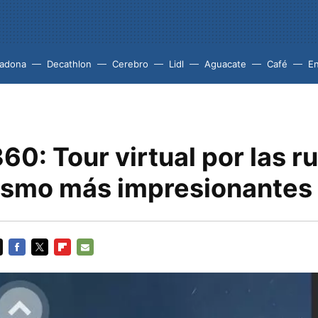
adona
Decathlon
Cerebro
Lidl
Aguacate
Café
En
60: Tour virtual por las r
smo más impresionantes
FACEBOOK
TWITTER
FLIPBOARD
E-
MAIL