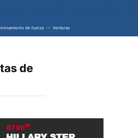
trenamiento de fuerza
Verduras
utas de