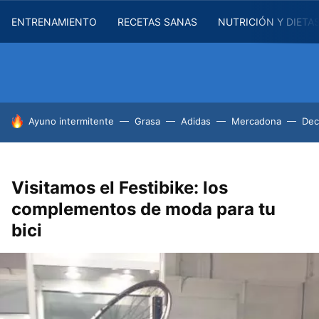
ENTRENAMIENTO
RECETAS SANAS
NUTRICIÓN Y DIETA
HOY SE HABLA DE
Ayuno intermitente
Grasa
Adidas
Mercadona
Dec
Visitamos el Festibike: los
complementos de moda para tu
bici