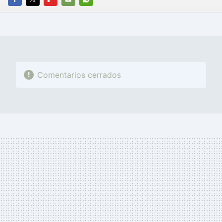
FACEBOOK
TWITTER
FLIPBOARD
E-
WHATSAPP
MAIL
Comentarios cerrados