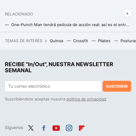
RELACIONADO
One-Punch Man tendrá película de acción real: así es el entrenamiento de Saitama en el manga para derrotar a sus enemigos de un solo golpe
La bicicleta de Lidl que arrasa entre los ciclistas está ahora a mitad de precio
TEMAS DE INTERÉS
Quinoa
Crossfit
Pilates
Postura
Un joven de 19 años hackeó el iPhone, fue contratado por Apple y terminó despedido por no contestar a un correo
RECIBE "In/Out", NUESTRA NEWSLETTER
SEMANAL
SUSCRIBIR
Suscribiéndote aceptas nuestra
política de privacidad
Síguenos