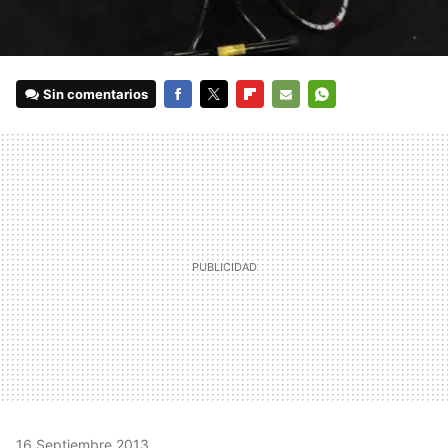
Sin comentarios
FACEBOOK
TWITTER
FLIPBOARD
E-
WHATSAPP
MAIL
16 Septiembre 2013