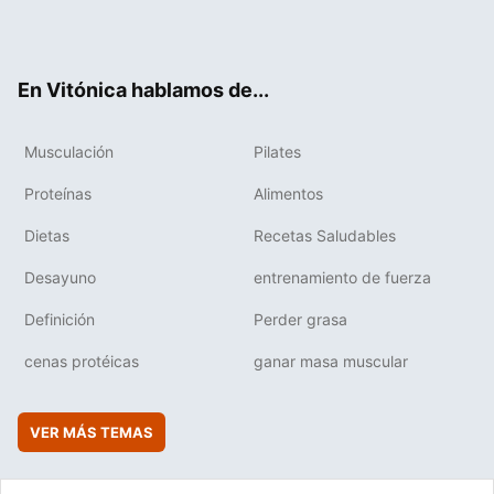
Twit
Fac
You
Inst
Flip
ter
ebo
tub
agr
boa
ok
e
am
rd
En Vitónica hablamos de...
Musculación
Pilates
Proteínas
Alimentos
Dietas
Recetas Saludables
Desayuno
entrenamiento de fuerza
Definición
Perder grasa
cenas protéicas
ganar masa muscular
VER MÁS TEMAS