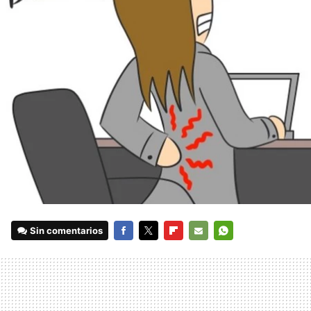
Sin comentarios
FACEBOOK
TWITTER
FLIPBOARD
E-
WHATSAPP
MAIL