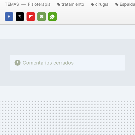
TEMAS
Fisioterapia
tratamiento
cirugía
Espald
FACEBOOK
TWITTER
FLIPBOARD
E-
WHATSAPP
MAIL
Comentarios cerrados