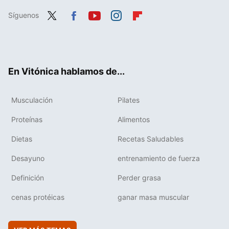
Síguenos
Twit
Fac
You
Inst
Flip
ter
ebo
tub
agr
boa
ok
e
am
rd
En Vitónica hablamos de...
Musculación
Pilates
Proteínas
Alimentos
Dietas
Recetas Saludables
Desayuno
entrenamiento de fuerza
Definición
Perder grasa
cenas protéicas
ganar masa muscular