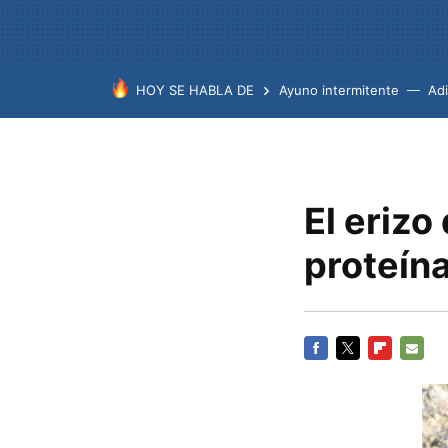
HOY SE HABLA DE
Ayuno intermitente
Ad
El erizo
proteín
FACEBOOK
TWITTER
FLIPBOARD
E-
MAIL