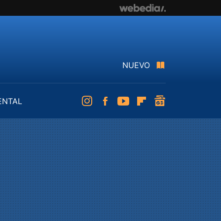
NUEVO
ENTAL
Instagram
Facebook
Youtube
Flipboard
googlenews