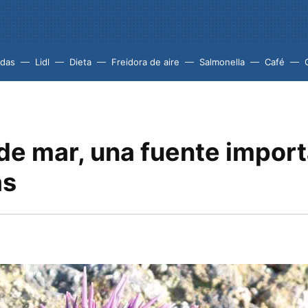
idas
Lidl
Dieta
Freidora de aire
Salmonella
Café
 de mar, una fuente impor
as