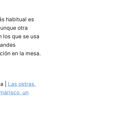
s habitual es
aunque otra
 los que se usa
randes
ación en la mesa.
a |
Las ostras,
marisco, un