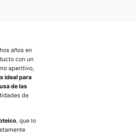
chos años en
oducto con un
mo aperitivo,
s ideal para
usa de las
ntidades de
oteico
, que lo
retamente