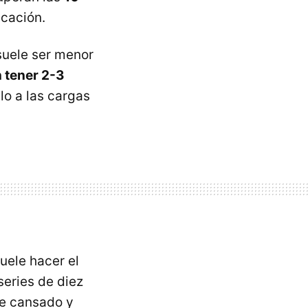
icación.
 suele ser menor
n tener 2-3
lo a las cargas
uele hacer el
series de diez
te cansado y