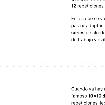
12
repeticiones 
En los que se va
para ir adaptán
series
de alrede
de trabajo y ev
Cuando ya hay m
famoso
10x10 
repeticiones ll