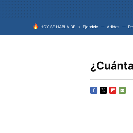
HOY SE HABLA DE
Ejercicio
Adidas
De
¿Cuánta
FACEBOOK
TWITTER
FLIPBOARD
E-
MAIL