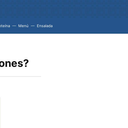
oteína
Menú
Ensalada
iones?