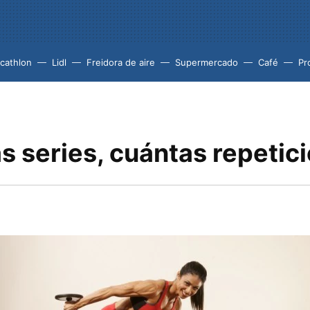
cathlon
Lidl
Freidora de aire
Supermercado
Café
Pr
s series, cuántas repetic