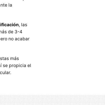
nte la
ificación
, las
 más de 3-4
pero no acabar
istas más
í se propicia el
cular.