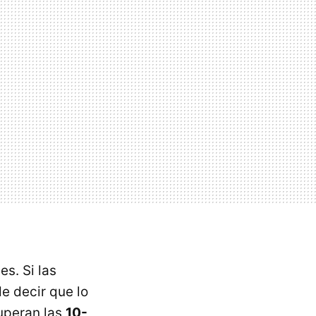
s. Si las
e decir que lo
uperan las
10-