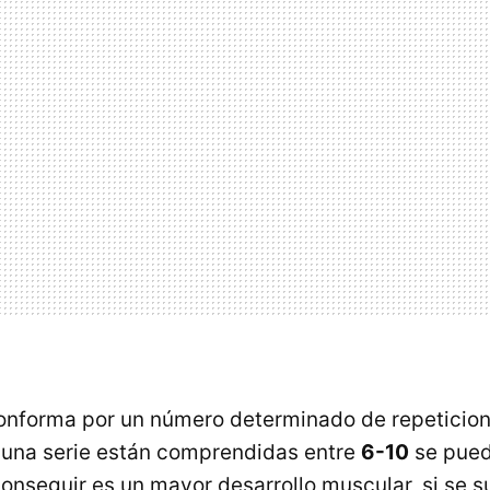
onforma por un número determinado de repeticione
 una serie están comprendidas entre
6-10
se pued
nseguir es un mayor desarrollo muscular, si se s