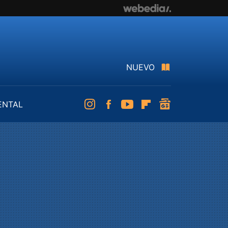
NUEVO
ENTAL
Instagram
Facebook
Youtube
Flipboard
googlenews