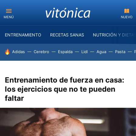
MENÚ
NUEVO
ENTRENAMIENTO
RECETAS SANAS
NUTRICIÓN Y DIETA
HOY SE HABLA DE
Adidas
Cerebro
Espalda
Lidl
Agua
Pasta
Entrenamiento de fuerza en casa:
los ejercicios que no te pueden
faltar