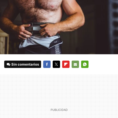
Sin comentarios
FACEBOOK
TWITTER
FLIPBOARD
E-
WHATSAPP
MAIL