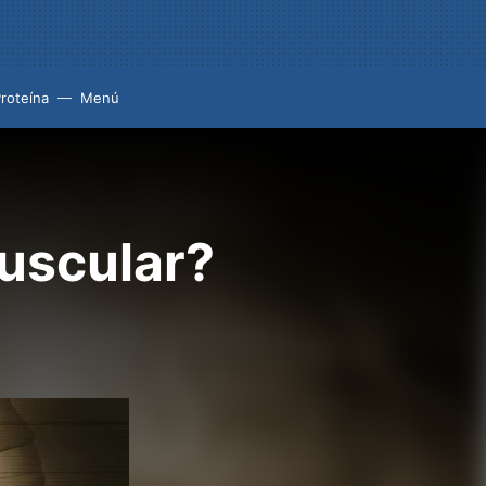
roteína
Menú
uscular?