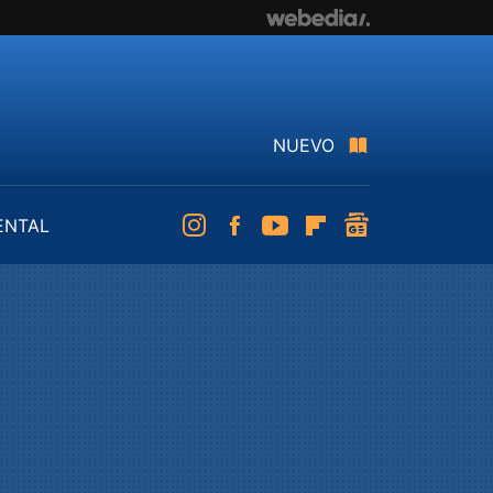
NUEVO
ENTAL
Instagram
Facebook
Youtube
Flipboard
googlenews