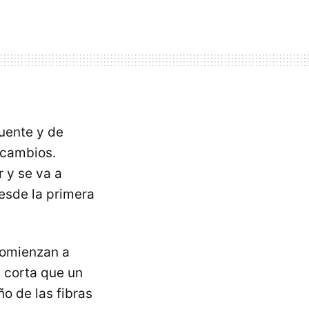
uente y de
r cambios.
r y se va a
sde la primera
comienzan a
s corta que un
o de las fibras