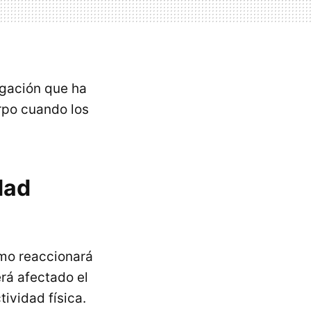
igación que ha
rpo cuando los
dad
ómo reaccionará
rá afectado el
vidad física.