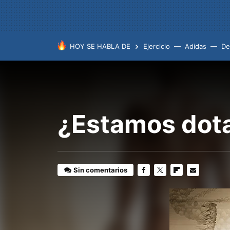
HOY SE HABLA DE
Ejercicio
Adidas
De
¿Estamos dot
Sin comentarios
FACEBOOK
TWITTER
FLIPBOARD
E-
MAIL