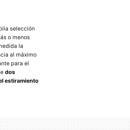
lia selección
más o menos
medida la
ncia al máximo
nte para el
ne
dos
el estiramiento