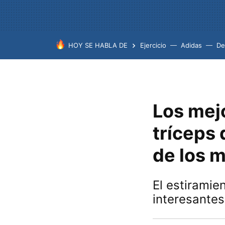
HOY SE HABLA DE
Ejercicio
Adidas
De
Los mejo
tríceps
de los 
El estirami
interesante