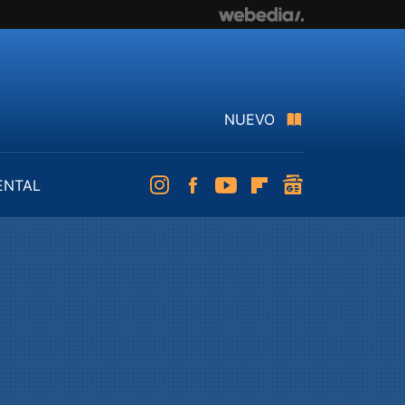
NUEVO
ENTAL
Instagram
Facebook
Youtube
Flipboard
googlenews