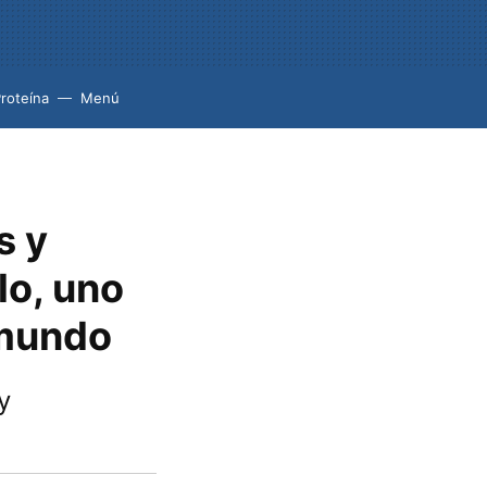
roteína
Menú
s y
lo, uno
 mundo
y