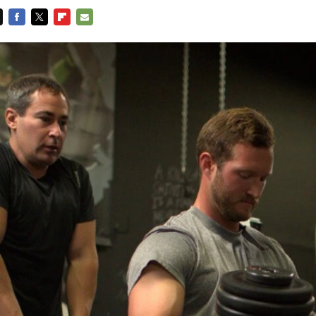
FACEBOOK
TWITTER
FLIPBOARD
E-
MAIL