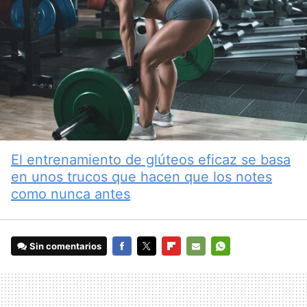
El entrenamiento de glúteos eficaz se basa
en unos trucos que hacen que los notes
como nunca antes
Sin comentarios
FACEBOOK
TWITTER
FLIPBOARD
E-
WHATSAPP
MAIL