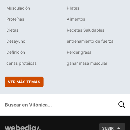
Musculación
Pilates
Proteínas
Alimentos
Dietas
Recetas Saludables
Desayuno
entrenamiento de fuerza
Definición
Perder grasa
cenas protéicas
ganar masa muscular
VER MÁS TEMAS
BUSC
SUBIR