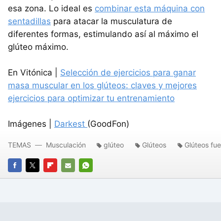
esa zona. Lo ideal es
combinar esta máquina con
sentadillas
para atacar la musculatura de
diferentes formas, estimulando así al máximo el
glúteo máximo.
En Vitónica |
Selección de ejercicios para ganar
masa muscular en los glúteos: claves y mejores
ejercicios para optimizar tu entrenamiento
Imágenes |
Darkest
(GoodFon)
TEMAS
Musculación
glúteo
Glúteos
Glúteos fue
FACEBOOK
TWITTER
FLIPBOARD
E-
WHATSAPP
MAIL