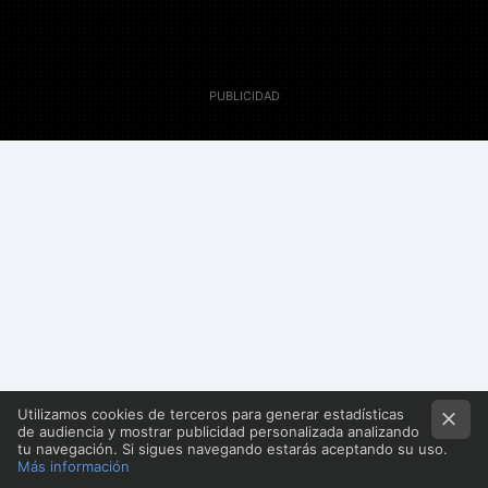
29 Julio 2010
Delgado
Colaborador
Utilizamos cookies de terceros para generar estadísticas
de audiencia y mostrar publicidad personalizada analizando
tu navegación. Si sigues navegando estarás aceptando su uso.
Más información