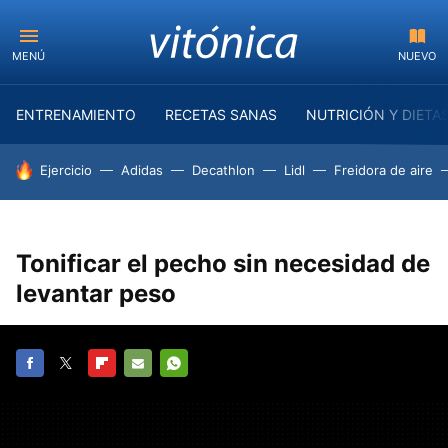
MENÚ
NUEVO
ENTRENAMIENTO
RECETAS SANAS
NUTRICIÓN Y DIETA
HOY SE HABLA DE
Ejercicio
Adidas
Decathlon
Lidl
Freidora de aire
Tonificar el pecho sin necesidad de
levantar peso
FACEBOOK
TWITTER
FLIPBOARD
E-
WHATSAPP
MAIL