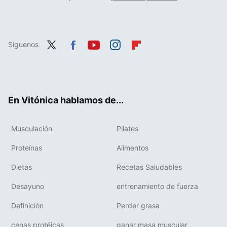
Síguenos
Twit
Fac
You
Inst
Flip
ter
ebo
tub
agr
boa
ok
e
am
rd
En Vitónica hablamos de...
Musculación
Pilates
Proteínas
Alimentos
Dietas
Recetas Saludables
Desayuno
entrenamiento de fuerza
Definición
Perder grasa
cenas protéicas
ganar masa muscular