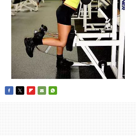
FACEBOOK
TWITTER
FLIPBOARD
E-
WHATSAPP
MAIL