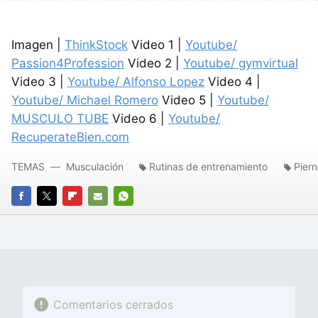
Imagen |
ThinkStock
Video 1 |
Youtube/
Passion4Profession
Video 2 |
Youtube/ gymvirtual
Video 3 |
Youtube/ Alfonso Lopez
Video 4 |
Youtube/ Michael Romero
Video 5 |
Youtube/
MUSCULO TUBE
Video 6 |
Youtube/
RecuperateBien.com
TEMAS
Musculación
Rutinas de entrenamiento
Piern
FACEBOOK
TWITTER
FLIPBOARD
E-
WHATSAPP
MAIL
Comentarios cerrados