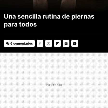
Una sencilla rutina de piernas
para todos
6 comentarios
FACEBOOK
TWITTER
FLIPBOARD
E-
WHATSAPP
MAIL