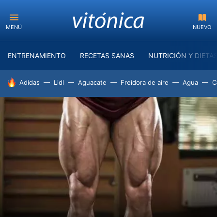
MENÚ
NUEVO
ENTRENAMIENTO
RECETAS SANAS
NUTRICIÓN Y DIETA
HOY SE HABLA DE
Adidas
Lidl
Aguacate
Freidora de aire
Agua
C