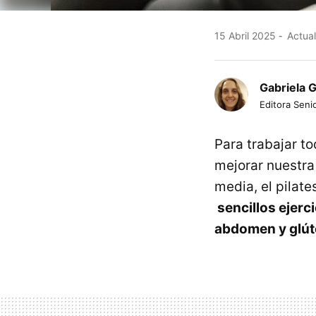
15 Abril 2025
Actual
Gabriela 
Editora Senio
Para trabajar t
mejorar nuestra 
media, el pilat
sencillos ejerc
abdomen y glú