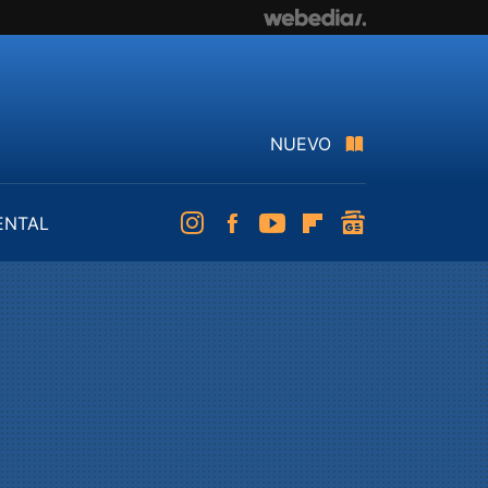
NUEVO
ENTAL
Instagram
Facebook
Youtube
Flipboard
googlenews