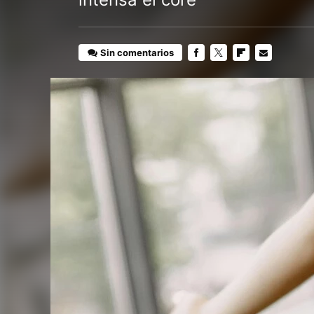
Sin comentarios
FACEBOOK
TWITTER
FLIPBOARD
E-
MAIL