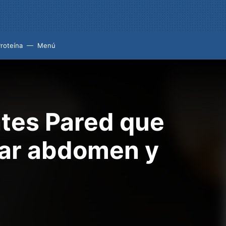
roteína
Menú
lates Pared que
jar abdomen y