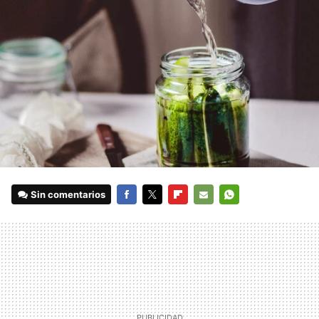
Sin comentarios
FACEBOOK
TWITTER
FLIPBOARD
E-
WHATSAPP
MAIL