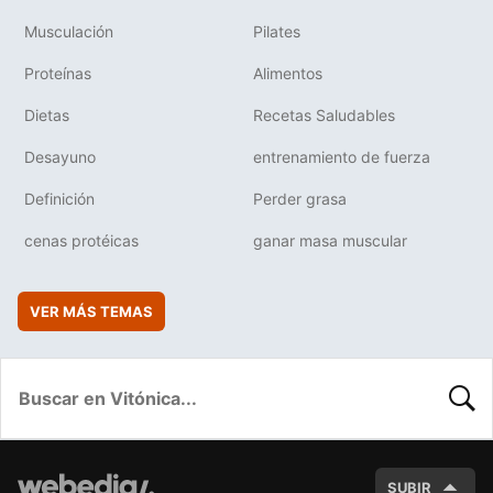
Musculación
Pilates
Proteínas
Alimentos
Dietas
Recetas Saludables
Desayuno
entrenamiento de fuerza
Definición
Perder grasa
cenas protéicas
ganar masa muscular
VER MÁS TEMAS
BUSC
SUBIR