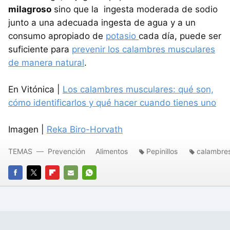
milagroso
sino que la ingesta moderada de sodio
junto a una adecuada ingesta de agua y a un
consumo apropiado de
potasio
cada día, puede ser
suficiente para
prevenir los calambres musculares
de manera natural
.
En Vitónica |
Los calambres musculares: qué son,
cómo identificarlos y qué hacer cuando tienes uno
Imagen |
Reka Biro-Horvath
TEMAS
Prevención
Alimentos
Pepinillos
calambre
FACEBOOK
TWITTER
FLIPBOARD
E-
WHATSAPP
MAIL