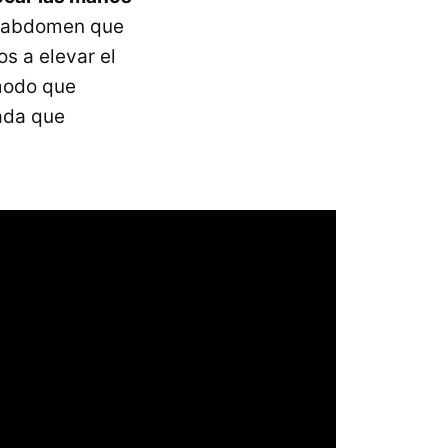
el abdomen que
os a elevar el
 modo que
zada que