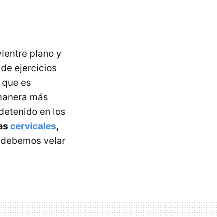
ientre plano y
 de ejercicios
 que es
 manera más
detenido en los
las
cervicales
,
e debemos velar