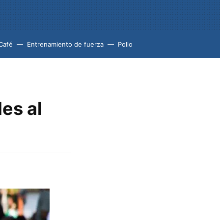
Café
Entrenamiento de fuerza
Pollo
es al