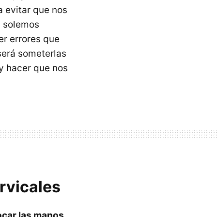
a evitar que nos
s solemos
er errores que
será someterlas
y hacer que nos
rvicales
ocar las manos