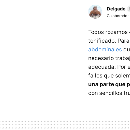
Delgado
Colaborador
Todos rozamos c
tonificado. Para
abdominales
que
necesario traba
adecuada. Por e
fallos que sole
una parte que 
con sencillos tr