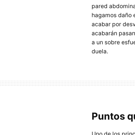
pared abdominal
hagamos daño en
acabar por desv
acabarán pasand
a un sobre esfu
duela.
Puntos q
Uno de los prin