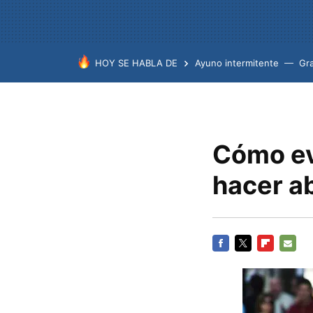
HOY SE HABLA DE
Ayuno intermitente
Gr
Cómo evi
hacer a
FACEBOOK
TWITTER
FLIPBOARD
E-
MAIL