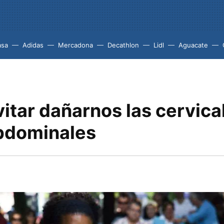
asa
Adidas
Mercadona
Decathlon
Lidl
Aguacate
tar dañarnos las cervical
bdominales