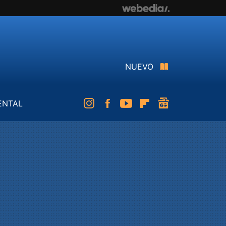
NUEVO
ENTAL
Instagram
Facebook
Youtube
Flipboard
googlenews