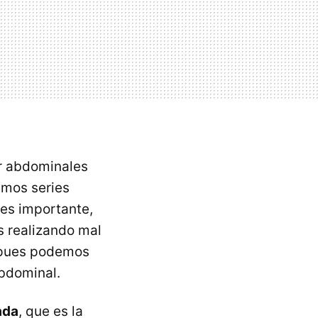
r abdominales
emos series
 es importante,
s realizando mal
 pues podemos
abdominal.
ada
, que es la