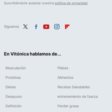
Suscribiéndote aceptas nuestra
política de privacidad
Síguenos
Twit
Fac
You
Inst
Flip
ter
ebo
tub
agr
boa
ok
e
am
rd
En Vitónica hablamos de...
Musculación
Pilates
Proteínas
Alimentos
Dietas
Recetas Saludables
Desayuno
entrenamiento de fuerza
Definición
Perder grasa