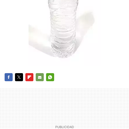
FACEBOOK
TWITTER
FLIPBOARD
E-
WHATSAPP
MAIL