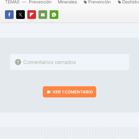
TEMAS
Prevención
Minerales
Prevención
Deshidr
FACEBOOK
TWITTER
FLIPBOARD
E-
WHATSAPP
MAIL
Comentarios cerrados
VER
1 COMENTARIO